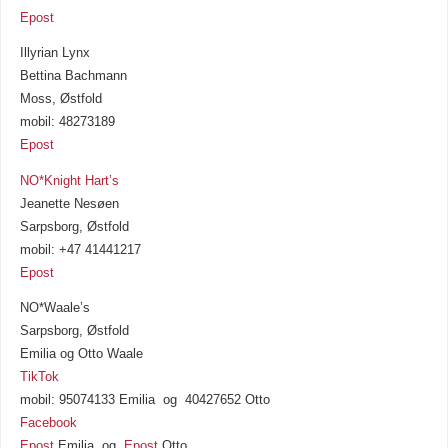
Epost
Illyrian Lynx
Bettina Bachmann
Moss, Østfold
mobil: 48273189
Epost
NO*Knight Hart’s
Jeanette Nesøen
Sarpsborg, Østfold
mobil: +47 41441217
Epost
NO*Waale’s
Sarpsborg, Østfold
Emilia og Otto Waale
TikTok
mobil: 95074133 Emilia og 40427652 Otto
Facebook
Epost
Emilia og
Epost
Otto