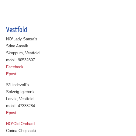
Vestfold
NO*Lady Sansa’s
Stine Aasvik
Skoppum, Vestfold
mobil: 90532897
Facebook
Epost
S*Lindevoll’s
Solveig Iglebæk
Larvik, Vestfold
mobil: 47333284
Epost
NO*Old Orchard
Carina Chojnacki