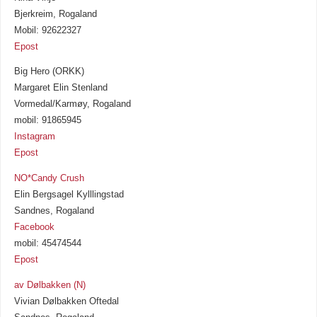
Bjerkreim, Rogaland
Mobil: 92622327
Epost
Big Hero (ORKK)
Margaret Elin Stenland
Vormedal/Karmøy, Rogaland
mobil: 91865945
Instagram
Epost
NO*Candy Crush
Elin Bergsagel Kylllingstad
Sandnes, Rogaland
Facebook
mobil: 45474544
Epost
av Dølbakken (N)
Vivian Dølbakken Oftedal