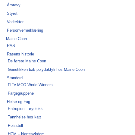
Årsrevy
Styret
Vedtekter
Personvernerklæring
Maine Coon
RAS
Rasens historie
De første Maine Coon
Genetikken bak polydaktyli hos Maine Coon
Standard
FIFe MCO World Winners
Fargegruppene
Helse og Fag
Entropion – øyelokk
Tannhelse hos katt
Pelsstell
HCM – hjertesykdom